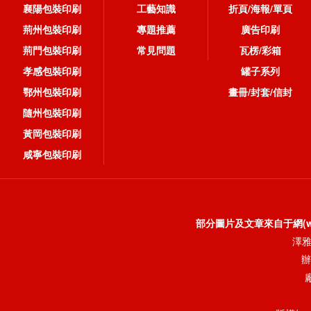
襄陽包裝印刷
工藝知識
折頁/海報/單頁
荊州包裝印刷
專題推薦
廣告印刷
荊門包裝印刷
常見問題
瓦楞/彩箱
孝感包裝印刷
罐子系列
鄂州包裝印刷
畫冊/封套/信封
隨州包裝印刷
黃岡包裝印刷
咸寧包裝印刷
部分圖片及文章來自于網(wǎn
澤雅
辦