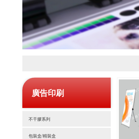
廣告印刷
不干膠系列
包裝盒/精裝盒