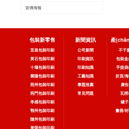
宣傳海報
包裝新零售
新聞資訊
產(chǎ
宜昌包裝印刷
公司新聞
不干
黃石包裝印刷
印刷資訊
包裝盒
十堰包裝印刷
印刷知識
手提袋
襄陽包裝印刷
工藝知識
折頁/海
荊州包裝印刷
專題推薦
廣告
荊門包裝印刷
常見問題
瓦楞
孝感包裝印刷
罐子
鄂州包裝印刷
畫冊/封
隨州包裝印刷
黃岡包裝印刷