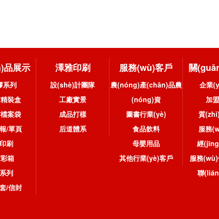
n)品展示
澤雅印刷
服務(wù)客戶
關(gu
膠系列
設(shè)計團隊
農(nóng)產(chǎn)品農
企業(
/精裝盒
工廠實景
(nóng)資
加
/檔案袋
成品打樣
圖書行業(yè)
質(zh
報/單頁
后道體系
食品飲料
服務(
印刷
母嬰用品
經(jī
/彩箱
其他行業(yè)客戶
服務(wù)
系列
聯(li
套/信封