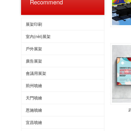
Recommend
展架印刷
室內(nèi)展架
戶外展架
廣告展架
會議用展架
荊州噴繪
天門噴繪
恩施噴繪
宜昌噴繪