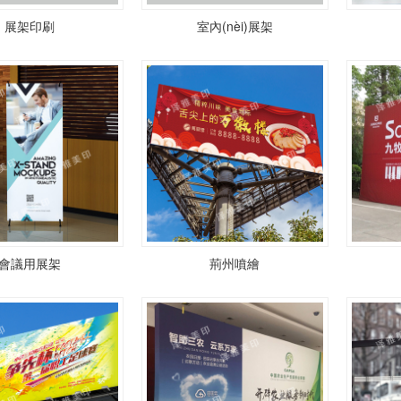
展架印刷
室內(nèi)展架
會議用展架
荊州噴繪