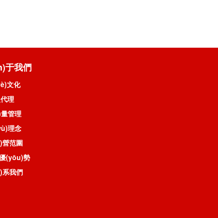
ān)于我們
yè)文化
盟代理
ì)量管理
wù)理念
ng)營范圍
優(yōu)勢
án)系我們