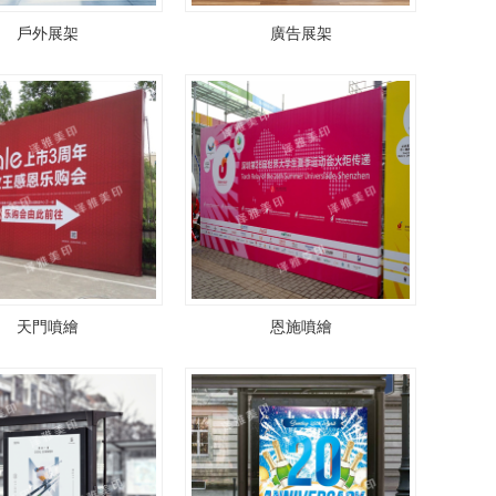
戶外展架
廣告展架
天門噴繪
恩施噴繪