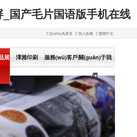
屏_国产毛片国语版手机在线
設(shè)為首頁
加入收藏
繁體中文
)品展
澤雅印刷
服務(wù)客戶
關(guān)于我
們