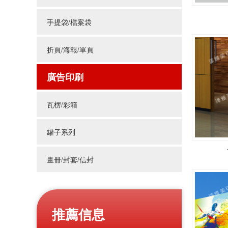
手提袋/檔案袋
折頁/海報/單頁
廣告印刷
瓦楞/彩箱
罐子系列
畫冊/封套/信封
推薦信息