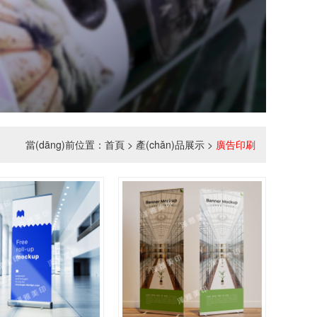
當(dāng)前位置：
首頁
>
產(chǎn)品展示
>
廣告印刷