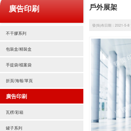
戶外展架
廣告印刷
發(fā)布日期：2021-5-8 
不干膠系列
包裝盒/精裝盒
手提袋/檔案袋
折頁/海報/單頁
廣告印刷
瓦楞/彩箱
罐子系列