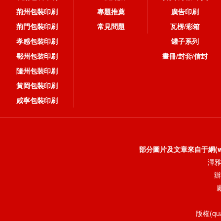
荊州包裝印刷
專題推薦
廣告印刷
荊門包裝印刷
常見問題
瓦楞/彩箱
孝感包裝印刷
罐子系列
鄂州包裝印刷
畫冊/封套/信封
隨州包裝印刷
黃岡包裝印刷
咸寧包裝印刷
部分圖片及文章來自于網(wǎn
澤雅
辦
版權(q